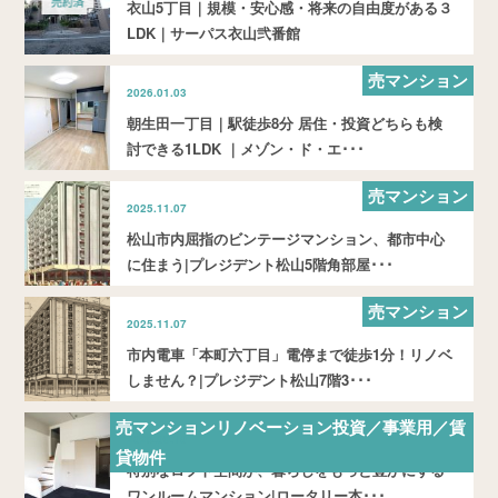
衣山5丁目｜規模・安心感・将来の自由度がある３
LDK｜サーパス衣山弐番館
売マンション
2026.01.03
朝生田一丁目｜駅徒歩8分 居住・投資どちらも検
討できる1LDK ｜メゾン・ド・エ･･･
売マンション
2025.11.07
松山市内屈指のビンテージマンション、都市中心
に住まう|プレジデント松山5階角部屋･･･
売マンション
2025.11.07
市内電車「本町六丁目」電停まで徒歩1分！リノベ
しません？|プレジデント松山7階3･･･
売マンションリノベーション投資／事業用／賃
2025.09.10
貸物件
特別なロフト空間が、暮らしをもっと豊かにする
ワンルームマンション|ロータリー本･･･