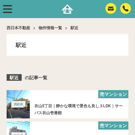
西日本不動産
物件情報一覧
駅近
駅近
駅近
の記事一覧
売マンション
衣山5丁目｜静かな環境で景色も良し３LDK｜サー
パス衣山壱番館
売マンション