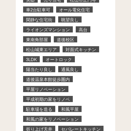
車2台駐車可
オール電化住宅
閑静な住宅街
眺望良し
ライオンズマンション
高台
東南角部屋
道後校区
松山城東エリア
対面式キッチン
3LDK
オートロック
陽当たり良し
通風良し
道後温泉本館徒歩圏内
平屋リノベーション
平成初期の家をリノベ
駐車場を造る
和風平屋
和風の家をリノベーション
折り上げ天井
セパレートキッチン