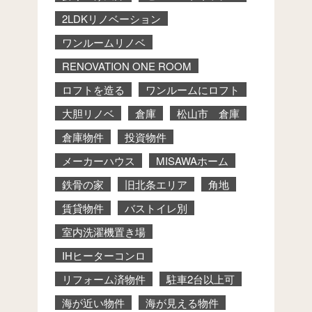
2LDKリノベーション
ワンルームリノベ
RENOVATION ONE ROOM
ロフトを造る
ワンルームにロフト
大胆リノベ
倉庫
松山市 倉庫
倉庫物件
投資物件
メーカーハウス
MISAWAホーム
鉄骨の家
旧北条エリア
角地
賃貸物件
バストイレ別
室内洗濯機置き場
IHヒーターコンロ
リフォーム済物件
駐車2台以上可
海が近い物件
海が見える物件