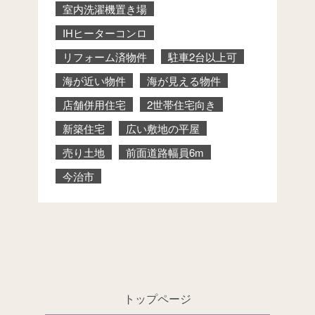
室内洗濯機置き場
IHヒーターコンロ
リフォーム済物件
駐車2台以上可
海が近い物件
海が見える物件
店舗併用住宅
2世帯住宅向き
新築住宅
広い敷地の平屋
売り土地
前面道路幅員6m
今治市
トップページ