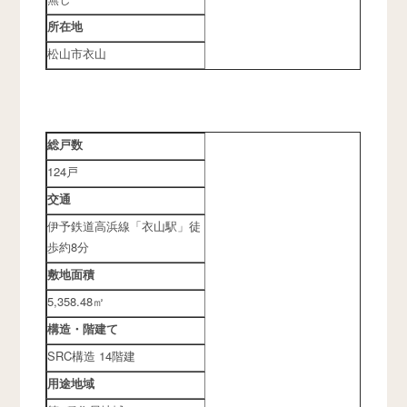
所在地
松山市衣山
総戸数
124戸
交通
伊予鉄道高浜線「衣山駅」徒
歩約8分
敷地面積
5,358.48㎡
構造・階建て
SRC構造 14階建
用途地域