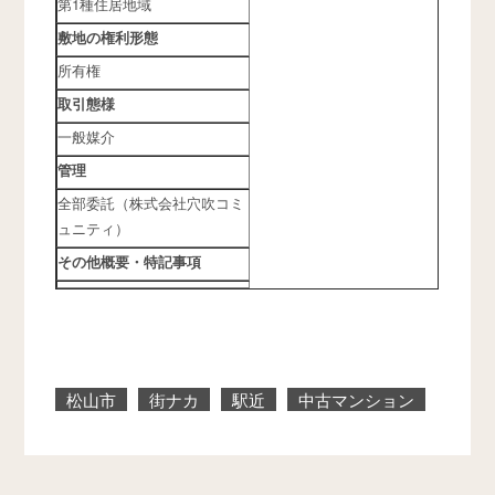
第1種住居地域
敷地の権利形態
所有権
取引態様
一般媒介
管理
全部委託（株式会社穴吹コミ
ュニティ）
その他概要・特記事項
松山市
街ナカ
駅近
中古マンション