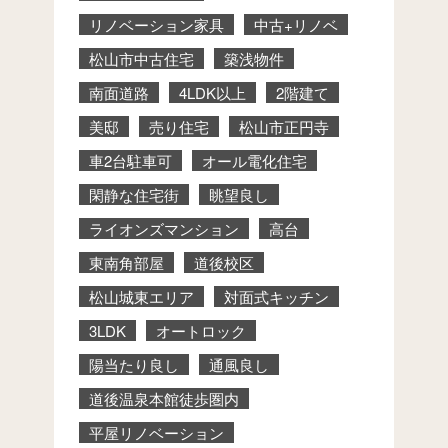
リノベーション家具
中古+リノベ
松山市中古住宅
築浅物件
南面道路
4LDK以上
2階建て
美邸
売り住宅
松山市正円寺
車2台駐車可
オール電化住宅
閑静な住宅街
眺望良し
ライオンズマンション
高台
東南角部屋
道後校区
松山城東エリア
対面式キッチン
3LDK
オートロック
陽当たり良し
通風良し
道後温泉本館徒歩圏内
平屋リノベーション