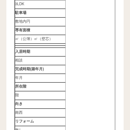
3LDK
駐車場
敷地内円
専有面積
㎡（公簿）㎡（壁芯）
入居時期
相談
完成時期(築年月)
年月
所在階
階
向き
南西
リフォーム
無し