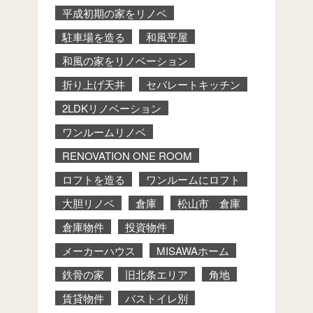
平成初期の家をリノベ
駐車場を造る
和風平屋
和風の家をリノベーション
折り上げ天井
セパレートキッチン
2LDKリノベーション
ワンルームリノベ
RENOVATION ONE ROOM
ロフトを造る
ワンルームにロフト
大胆リノベ
倉庫
松山市 倉庫
倉庫物件
投資物件
メーカーハウス
MISAWAホーム
鉄骨の家
旧北条エリア
角地
賃貸物件
バストイレ別