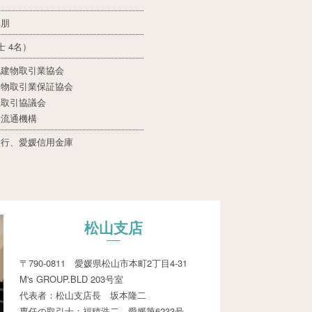
邦朋
 4名）
地建物取引業協会
建物取引業保証協会
正取引協議会
産流通機構
銀行、愛媛信用金庫
松山支店
〒790-0811 愛媛県松山市本町2丁目4-31
M's GROUP.BLD 203号室
代表者：松山支店長 坂本隆二
専任の取引士：福積浩二 愛媛第6233号