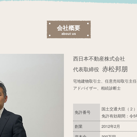
会社概要
about us
西日本不動産株式会社
赤松邦朋
代表取締役
宅地建物取引士、任意売却取引主任
アドバイザー、相続診断士
国土交通大臣（２）第
免許番号
免許有効期間：令5年
創業
2012年2月
資本金
300万円