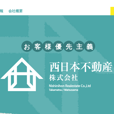
報
会社概要
お
客
様
優
先
主
義