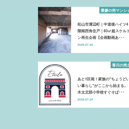
愛媛の売マンシ
松山市溝辺町｜中道後ハイツ4
階南西角住戸｜83㎡超スケル
ン再生企画【企画動画あ･･･
2026.07.30
香川の売
あと1区画！家族の"ちょうど
い暮らし"がここから始まる。
木太北部小学校すぐそば･･･
2026.07.24