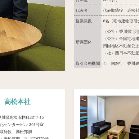
代表者
代表取締役 赤松
従業員数
6名（宅地建物取引士
（公社）香川県宅
（公社）全国宅地
所属団体
四国地区不動産公
（社）西日本不動
取引金融機関
百十四銀行、香川
高松本社
香川県高松市林町2217-15
化センタービル 301号室
取締役 赤松邦朋
：赤松邦朋 香川第6779号