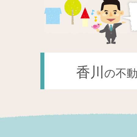
香川
の不