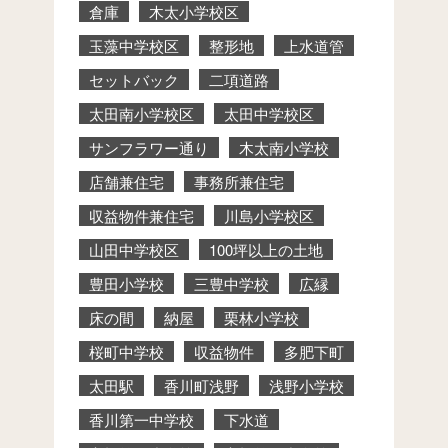
倉庫
木太小学校区
玉藻中学校区
整形地
上水道管
セットバック
二項道路
太田南小学校区
太田中学校区
サンフラワー通り
木太南小学校
店舗兼住宅
事務所兼住宅
収益物件兼住宅
川島小学校区
山田中学校区
100坪以上の土地
豊田小学校
三豊中学校
広縁
床の間
納屋
栗林小学校
桜町中学校
収益物件
多肥下町
太田駅
香川町浅野
浅野小学校
香川第一中学校
下水道