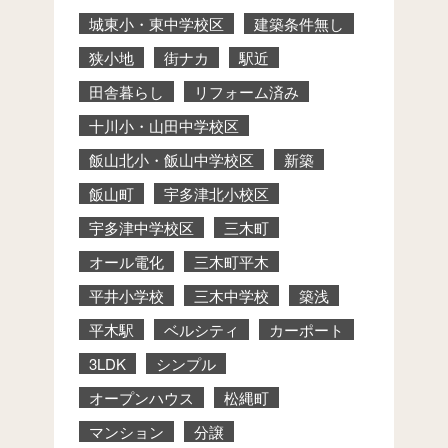
城東小・東中学校区
建築条件無し
狭小地
街ナカ
駅近
田舎暮らし
リフォーム済み
十川小・山田中学校区
飯山北小・飯山中学校区
新築
飯山町
宇多津北小校区
宇多津中学校区
三木町
オール電化
三木町平木
平井小学校
三木中学校
築浅
平木駅
ベルシティ
カーポート
3LDK
シンプル
オープンハウス
松縄町
マンション
分譲