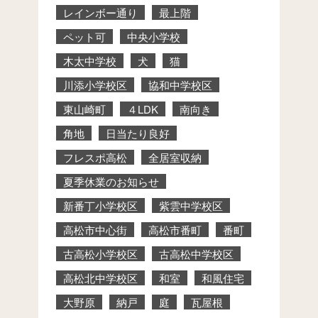
レインボー通り
最上階
ペット可
中央小学校
木太中学校
犬
猫
川添小学校区
協和中学校区
東山崎町
４LDK
南向き
角地
日当たり良好
フレスポ高松
全居室収納
夏季休業のお知らせ
新番丁小学校区
紫雲中学校区
高松市中心街
高松市番町
番町
古高松小学校区
古高松中学校区
高松北中学校区
和室
和風住宅
大野原
納戸
庭
瓦屋根