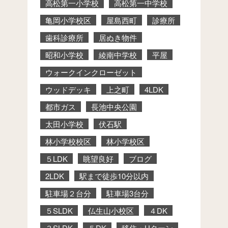
高松第一小学校
高松第一中学校
亀岡小学校区
屋島西町
診療所
歯科診療所
居ぬき物件
昭和小学校
綾南中学校
平屋
ウォークインクローゼット
ウッドデッキ
上之町
4LDK
都市ガス
長池中央公園
太田小学校
伏石駅
林小学校校区
林小学校区
５LDK
眺望良好
ブログ
2LDK
駅まで徒歩10分以内
駐車場２台分
駐車場3台分
５SLDK
仏生山小校区
４DK
３SLDK
５DK
移住・Uターン