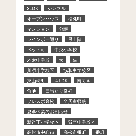
3LDK
シンプル
オープンハウス
松縄町
マンション
分譲
レインボー通り
最上階
ペット可
中央小学校
木太中学校
犬
猫
川添小学校区
協和中学校区
東山崎町
４LDK
南向き
角地
日当たり良好
フレスポ高松
全居室収納
夏季休業のお知らせ
新番丁小学校区
紫雲中学校区
高松市中心街
高松市番町
番町