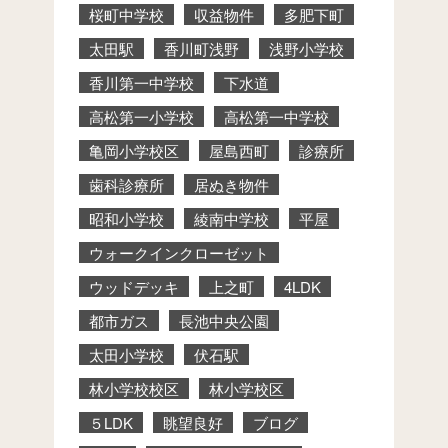
桜町中学校
収益物件
多肥下町
太田駅
香川町浅野
浅野小学校
香川第一中学校
下水道
高松第一小学校
高松第一中学校
亀岡小学校区
屋島西町
診療所
歯科診療所
居ぬき物件
昭和小学校
綾南中学校
平屋
ウォークインクローゼット
ウッドデッキ
上之町
4LDK
都市ガス
長池中央公園
太田小学校
伏石駅
林小学校校区
林小学校区
５LDK
眺望良好
ブログ