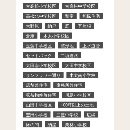
古高松小学校区
古高松中学校区
高松北中学校区
和室
和風住宅
大野原
納戸
庭
瓦屋根
倉庫
木太小学校区
玉藻中学校区
整形地
上水道管
セットバック
二項道路
太田南小学校区
太田中学校区
サンフラワー通り
木太南小学校
店舗兼住宅
事務所兼住宅
収益物件兼住宅
川島小学校区
山田中学校区
100坪以上の土地
豊田小学校
三豊中学校
広縁
床の間
納屋
栗林小学校