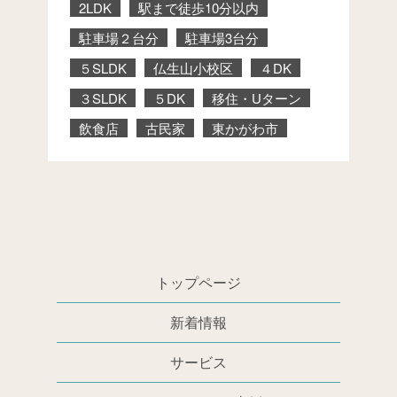
2LDK
駅まで徒歩10分以内
駐車場２台分
駐車場3台分
５SLDK
仏生山小校区
４DK
３SLDK
５DK
移住・Uターン
飲食店
古民家
東かがわ市
トップページ
新着情報
サービス