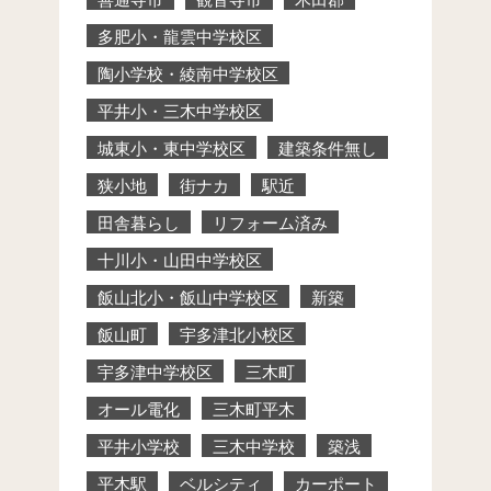
多肥小・龍雲中学校区
陶小学校・綾南中学校区
平井小・三木中学校区
城東小・東中学校区
建築条件無し
狭小地
街ナカ
駅近
田舎暮らし
リフォーム済み
十川小・山田中学校区
飯山北小・飯山中学校区
新築
飯山町
宇多津北小校区
宇多津中学校区
三木町
オール電化
三木町平木
平井小学校
三木中学校
築浅
平木駅
ベルシティ
カーポート