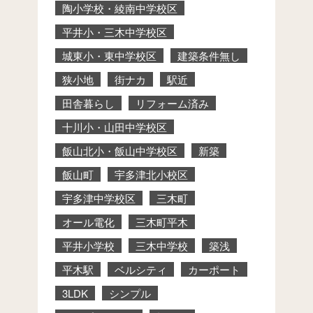
陶小学校・綾南中学校区
平井小・三木中学校区
城東小・東中学校区
建築条件無し
狭小地
街ナカ
駅近
田舎暮らし
リフォーム済み
十川小・山田中学校区
飯山北小・飯山中学校区
新築
飯山町
宇多津北小校区
宇多津中学校区
三木町
オール電化
三木町平木
平井小学校
三木中学校
築浅
平木駅
ベルシティ
カーポート
3LDK
シンプル