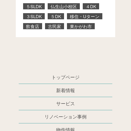
５SLDK
仏生山小校区
４DK
３SLDK
５DK
移住・Uターン
飲食店
古民家
東かがわ市
トップページ
新着情報
サービス
リノベーション事例
物件情報