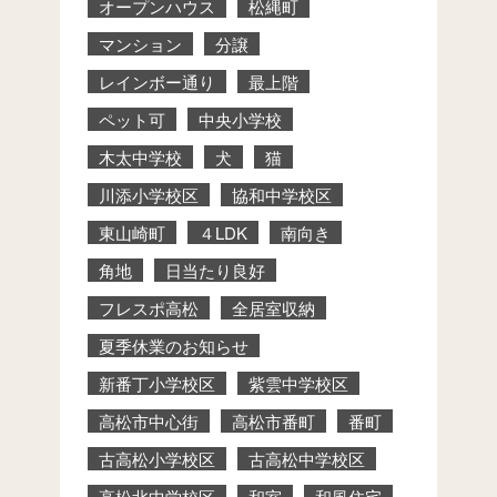
オープンハウス
松縄町
マンション
分譲
レインボー通り
最上階
ペット可
中央小学校
木太中学校
犬
猫
川添小学校区
協和中学校区
東山崎町
４LDK
南向き
角地
日当たり良好
フレスポ高松
全居室収納
夏季休業のお知らせ
新番丁小学校区
紫雲中学校区
高松市中心街
高松市番町
番町
古高松小学校区
古高松中学校区
高松北中学校区
和室
和風住宅