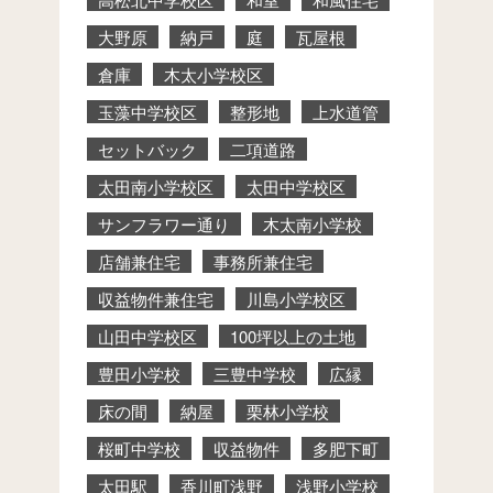
大野原
納戸
庭
瓦屋根
倉庫
木太小学校区
玉藻中学校区
整形地
上水道管
セットバック
二項道路
太田南小学校区
太田中学校区
サンフラワー通り
木太南小学校
店舗兼住宅
事務所兼住宅
収益物件兼住宅
川島小学校区
山田中学校区
100坪以上の土地
豊田小学校
三豊中学校
広縁
床の間
納屋
栗林小学校
桜町中学校
収益物件
多肥下町
太田駅
香川町浅野
浅野小学校