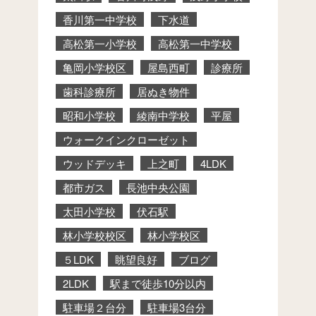
香川第一中学校
下水道
高松第一小学校
高松第一中学校
亀岡小学校区
屋島西町
診療所
歯科診療所
居ぬき物件
昭和小学校
綾南中学校
平屋
ウォークインクローゼット
ウッドデッキ
上之町
4LDK
都市ガス
長池中央公園
太田小学校
伏石駅
林小学校校区
林小学校区
５LDK
眺望良好
ブログ
2LDK
駅まで徒歩10分以内
駐車場２台分
駐車場3台分