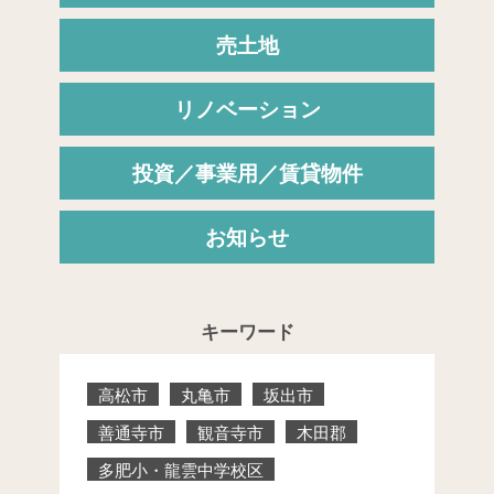
売土地
リノベーション
投資／事業用／賃貸物件
お知らせ
キーワード
高松市
丸亀市
坂出市
善通寺市
観音寺市
木田郡
多肥小・龍雲中学校区