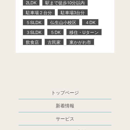
2LDK
駅まで徒歩10分以内
駐車場２台分
駐車場3台分
５SLDK
仏生山小校区
４DK
３SLDK
５DK
移住・Uターン
飲食店
古民家
東かがわ市
トップページ
新着情報
サービス