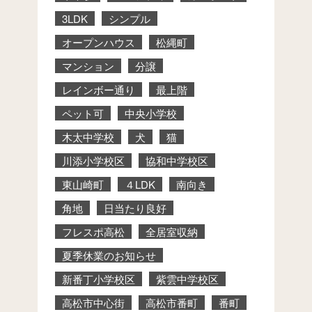
3LDK
シンプル
オープンハウス
松縄町
マンション
分譲
レインボー通り
最上階
ペット可
中央小学校
木太中学校
犬
猫
川添小学校区
協和中学校区
東山崎町
４LDK
南向き
角地
日当たり良好
フレスポ高松
全居室収納
夏季休業のお知らせ
新番丁小学校区
紫雲中学校区
高松市中心街
高松市番町
番町