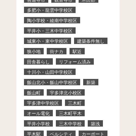
多肥小・龍雲中学校区
陶小学校・綾南中学校区
平井小・三木中学校区
城東小・東中学校区
建築条件無し
狭小地
街ナカ
駅近
田舎暮らし
リフォーム済み
十川小・山田中学校区
飯山北小・飯山中学校区
新築
飯山町
宇多津北小校区
宇多津中学校区
三木町
オール電化
三木町平木
平井小学校
三木中学校
築浅
平木駅
ベルシティ
カーポート