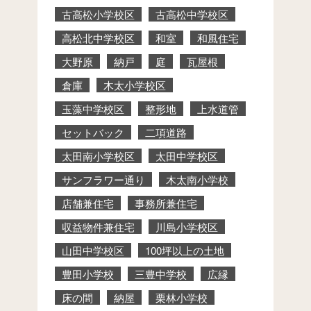
古高松小学校区
古高松中学校区
高松北中学校区
和室
和風住宅
大野原
納戸
庭
瓦屋根
倉庫
木太小学校区
玉藻中学校区
整形地
上水道管
セットバック
二項道路
太田南小学校区
太田中学校区
サンフラワー通り
木太南小学校
店舗兼住宅
事務所兼住宅
収益物件兼住宅
川島小学校区
山田中学校区
100坪以上の土地
豊田小学校
三豊中学校
広縁
床の間
納屋
栗林小学校