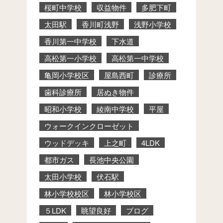
桜町中学校
収益物件
多肥下町
太田駅
香川町浅野
浅野小学校
香川第一中学校
下水道
高松第一小学校
高松第一中学校
亀岡小学校区
屋島西町
診療所
歯科診療所
居ぬき物件
昭和小学校
綾南中学校
平屋
ウォークインクローゼット
ウッドデッキ
上之町
4LDK
都市ガス
長池中央公園
太田小学校
伏石駅
林小学校校区
林小学校区
５LDK
眺望良好
ブログ