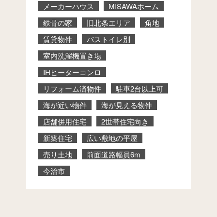
メーカーハウス
MISAWAホーム
鉄骨の家
旧北条エリア
角地
賃貸物件
バストイレ別
室内洗濯機置き場
IHヒーターコンロ
リフォーム済物件
駐車2台以上可
海が近い物件
海が見える物件
店舗併用住宅
2世帯住宅向き
新築住宅
広い敷地の平屋
売り土地
前面道路幅員6m
今治市