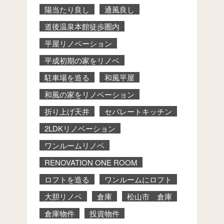
陽当たり良し
通風良し
道後温泉本館徒歩圏内
平屋リノベーション
平成初期の家をリノベ
駐車場を造る
和風平屋
和風の家をリノベーション
折り上げ天井
セパレートキッチン
2LDKリノベーション
ワンルームリノベ
RENOVATION ONE ROOM
ロフトを造る
ワンルームにロフト
大胆リノベ
倉庫
松山市 倉庫
倉庫物件
投資物件