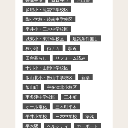
多肥小・龍雲中学校区
陶小学校・綾南中学校区
平井小・三木中学校区
城東小・東中学校区
建築条件無し
狭小地
街ナカ
駅近
田舎暮らし
リフォーム済み
十川小・山田中学校区
飯山北小・飯山中学校区
新築
飯山町
宇多津北小校区
宇多津中学校区
三木町
オール電化
三木町平木
平井小学校
三木中学校
築浅
平木駅
ベルシティ
カーポート