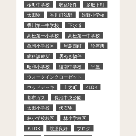
桜町中学校
収益物件
多肥下町
太田駅
香川町浅野
浅野小学校
香川第一中学校
下水道
高松第一小学校
高松第一中学校
亀岡小学校区
屋島西町
診療所
歯科診療所
居ぬき物件
昭和小学校
綾南中学校
平屋
ウォークインクローゼット
ウッドデッキ
上之町
4LDK
都市ガス
長池中央公園
太田小学校
伏石駅
林小学校校区
林小学校区
５LDK
眺望良好
ブログ