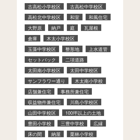
古高松小学校区
古高松中学校区
高松北中学校区
和室
和風住宅
大野原
納戸
庭
瓦屋根
倉庫
木太小学校区
玉藻中学校区
整形地
上水道管
セットバック
二項道路
太田南小学校区
太田中学校区
サンフラワー通り
木太南小学校
店舗兼住宅
事務所兼住宅
収益物件兼住宅
川島小学校区
山田中学校区
100坪以上の土地
豊田小学校
三豊中学校
広縁
床の間
納屋
栗林小学校