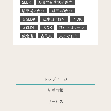
2LDK
駅まで徒歩10分以内
駐車場２台分
駐車場3台分
５SLDK
仏生山小校区
４DK
３SLDK
５DK
移住・Uターン
飲食店
古民家
東かがわ市
トップページ
新着情報
サービス