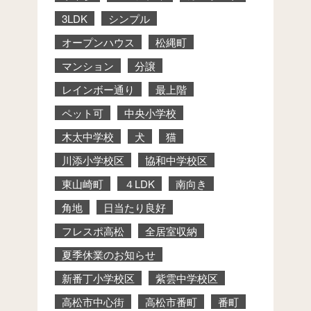
3LDK
シンプル
オープンハウス
松縄町
マンション
分譲
レインボー通り
最上階
ペット可
中央小学校
木太中学校
犬
猫
川添小学校区
協和中学校区
東山崎町
４LDK
南向き
角地
日当たり良好
フレスポ高松
全居室収納
夏季休業のお知らせ
新番丁小学校区
紫雲中学校区
高松市中心街
高松市番町
番町