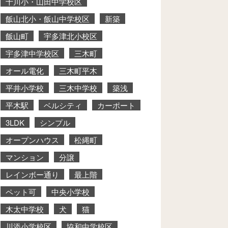
十川小・山田中学校区
飯山北小・飯山中学校区
新築
飯山町
宇多津北小校区
宇多津中学校区
三木町
オール電化
三木町平木
平井小学校
三木中学校
築浅
平木駅
ベルシティ
カーポート
3LDK
シンプル
オープンハウス
松縄町
マンション
分譲
レインボー通り
最上階
ペット可
中央小学校
木太中学校
犬
猫
川添小学校区
協和中学校区