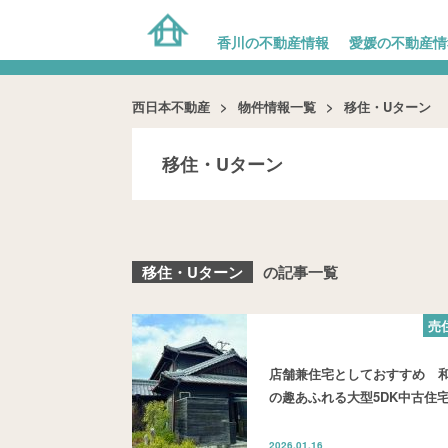
香川の不動産情報
愛媛の不動産情
西日本不動産
物件情報一覧
移住・Uターン
移住・Uターン
移住・Uターン
の記事一覧
売
店舗兼住宅としておすすめ 
の趣あふれる大型5DK中古住
2026.01.16