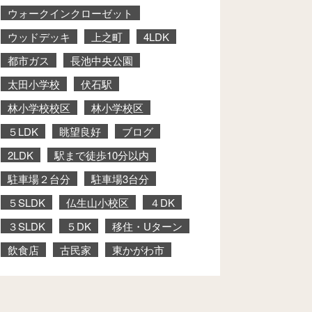
ウォークインクローゼット
ウッドデッキ
上之町
4LDK
都市ガス
長池中央公園
太田小学校
伏石駅
林小学校校区
林小学校区
５LDK
眺望良好
ブログ
2LDK
駅まで徒歩10分以内
駐車場２台分
駐車場3台分
５SLDK
仏生山小校区
４DK
３SLDK
５DK
移住・Uターン
飲食店
古民家
東かがわ市