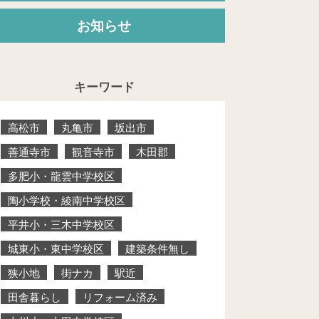
お知らせ
キーワード
高松市
丸亀市
坂出市
善通寺市
観音寺市
木田郡
多肥小・龍雲中学校区
陶小学校・綾南中学校区
平井小・三木中学校区
城東小・東中学校区
建築条件無し
狭小地
街ナカ
駅近
田舎暮らし
リフォーム済み