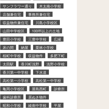
サンフラワー通り
木太南小学校
店舗兼住宅
事務所兼住宅
収益物件兼住宅
川島小学校区
山田中学校区
100坪以上の土地
豊田小学校
三豊中学校
広縁
床の間
納屋
栗林小学校
桜町中学校
収益物件
多肥下町
太田駅
香川町浅野
浅野小学校
香川第一中学校
下水道
高松第一小学校
高松第一中学校
亀岡小学校区
屋島西町
診療所
歯科診療所
居ぬき物件
昭和小学校
綾南中学校
平屋