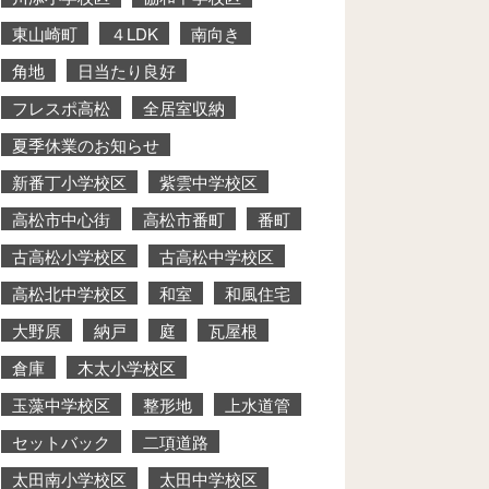
東山崎町
４LDK
南向き
角地
日当たり良好
フレスポ高松
全居室収納
夏季休業のお知らせ
新番丁小学校区
紫雲中学校区
高松市中心街
高松市番町
番町
古高松小学校区
古高松中学校区
高松北中学校区
和室
和風住宅
大野原
納戸
庭
瓦屋根
倉庫
木太小学校区
玉藻中学校区
整形地
上水道管
セットバック
二項道路
太田南小学校区
太田中学校区