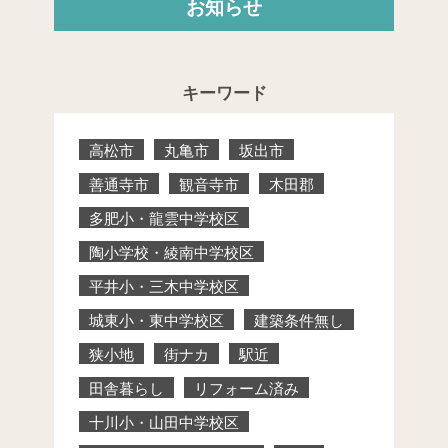
お知らせ
キーワード
高松市
丸亀市
坂出市
善通寺市
観音寺市
木田郡
多肥小・龍雲中学校区
陶小学校・綾南中学校区
平井小・三木中学校区
城東小・東中学校区
建築条件無し
狭小地
街ナカ
駅近
田舎暮らし
リフォーム済み
十川小・山田中学校区