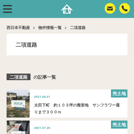
西日本不動産
物件情報一覧
二項道路
二項道路
二項道路
の記事一覧
売土地
2021.08.01
太田下町 約１０３坪の整形地 サンフラワー通
りまで３００ｍ
売土地
2021.07.29