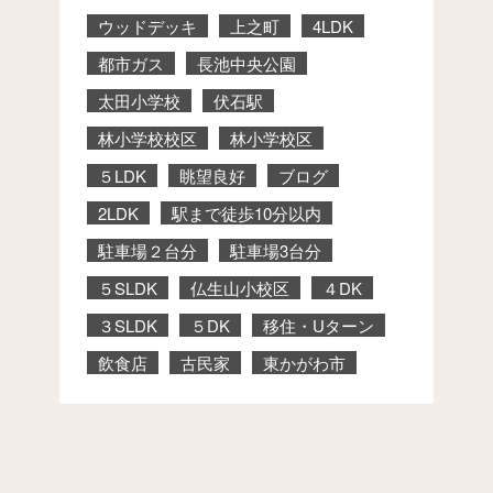
ウッドデッキ
上之町
4LDK
都市ガス
長池中央公園
太田小学校
伏石駅
林小学校校区
林小学校区
５LDK
眺望良好
ブログ
2LDK
駅まで徒歩10分以内
駐車場２台分
駐車場3台分
５SLDK
仏生山小校区
４DK
３SLDK
５DK
移住・Uターン
飲食店
古民家
東かがわ市