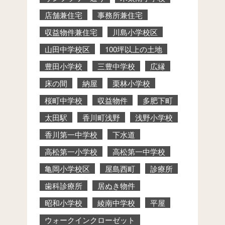
店舗兼住宅
事務所兼住宅
収益物件兼住宅
川島小学校区
山田中学校区
100坪以上の土地
豊田小学校
三豊中学校
広縁
床の間
納屋
栗林小学校
桜町中学校
収益物件
多肥下町
太田駅
香川町浅野
浅野小学校
香川第一中学校
下水道
高松第一小学校
高松第一中学校
亀岡小学校区
屋島西町
診療所
歯科診療所
居ぬき物件
昭和小学校
綾南中学校
平屋
ウォークインクローゼット