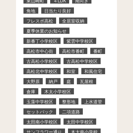
東山崎町
４LDK
南向き
角地
日当たり良好
フレスポ高松
全居室収納
夏季休業のお知らせ
新番丁小学校区
紫雲中学校区
高松市中心街
高松市番町
番町
古高松小学校区
古高松中学校区
高松北中学校区
和室
和風住宅
大野原
納戸
庭
瓦屋根
倉庫
木太小学校区
玉藻中学校区
整形地
上水道管
セットバック
二項道路
太田南小学校区
太田中学校区
サンフラワー通り
木太南小学校