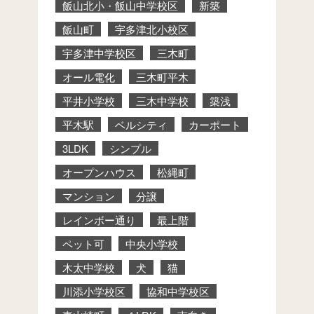
飯山北小・飯山中学校区
新築
飯山町
宇多津北小校区
宇多津中学校区
三木町
オール電化
三木町平木
平井小学校
三木中学校
築浅
平木駅
ベルシティ
カーポート
3LDK
シンプル
オープンハウス
松縄町
マンション
分譲
レインボー通り
最上階
ペット可
中央小学校
木太中学校
犬
猫
川添小学校区
協和中学校区